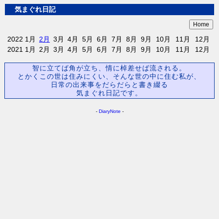
気まぐれ日記
2022
1月
2月
3月
4月
5月
6月
7月
8月
9月
10月
11月
12月
2021
1月
2月
3月
4月
5月
6月
7月
8月
9月
10月
11月
12月
智に立てば角が立ち、情に棹差せば流される。
とかくこの世は住みにくい、そんな世の中に住む私が、
日常の出来事をだらだらと書き綴る
気まぐれ日記です。
-
DiaryNote
-