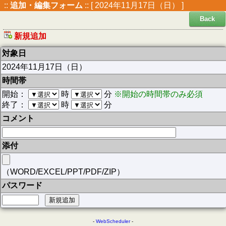
::
追加・編集フォーム
:: [ 2024年11月17日（日） ]
Back
新規追加
対象日
2024年11月17日（日）
時間帯
開始：
時
分
※開始の時間帯のみ必須
終了：
時
分
コメント
添付
（WORD/EXCEL/PPT/PDF/ZIP）
パスワード
-
WebScheduler
-