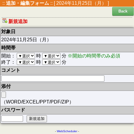
::
追加・編集フォーム
:: [ 2024年11月25日（月） ]
Back
新規追加
対象日
2024年11月25日（月）
時間帯
開始：
時
分
※開始の時間帯のみ必須
終了：
時
分
コメント
添付
（WORD/EXCEL/PPT/PDF/ZIP）
パスワード
-
WebScheduler
-