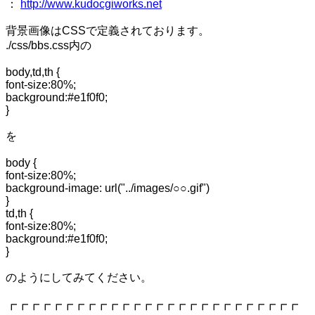
：
http://www.kudocgiworks.net
背景画像はCSSで定義されております。
./css/bbs.css内の
body,td,th {
font-size:80%;
background:#e1f0f0;
}
を
body {
font-size:80%;
background-image: url("../images/○○.gif")
}
td,th {
font-size:80%;
background:#e1f0f0;
}
のようにしてみてください。
┏┏┏┏┏┏┏┏┏┏┏┏┏┏┏┏┏┏┏┏┏┏┏┏┏┏