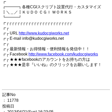
┏
┏━━━┓各種CGIスクリプト設置代行・カスタマイズ
┃＼＿／┃ＫＵＤＯ ＣＧＩ ＷＯＲＫＳ
┗━━━┛
┏┌┌┌┌┌┌┌┌┌┌┌┌┌┌┌┌┌┌┌┌┌┌┌┌
┏┌
┏┌ URL
http://www.kudocgiworks.net
┏┌ E-mail info@kudocgiworks.net
┏┌
┏┌ 最新情報・お得情報・便利情報を発信中！！
┏┌ Facebook
http://www.facebook.com/kudocgiworks
┏┌ ★★★facebookのアカウントをお持ちの方は
┏┌ ★★★是非『いいね』のクリックをお願いします！
記事No
： 11778
投稿日
： 2013/04/21(Sun) 16:23:05