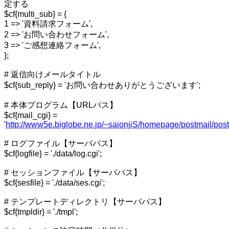
定する
$cf{multi_sub} = {
1 => '資料請求フォーム',
2 => 'お問い合わせフォーム',
3 => 'ご感想連絡フォーム',
};
# 返信向けメールタイトル
$cf{sub_reply} = 'お問い合わせありがとうございます';
# 本体プログラム【URLパス】
$cf{mail_cgi} =
'
http://www5e.biglobe.ne.jp/~saionjiS/homepage/postmail/postm
# ログファイル【サーバパス】
$cf{logfile} = './data/log.cgi';
# セッションファイル【サーバパス】
$cf{sesfile} = './data/ses.cgi';
# テンプレートディレクトリ【サーバパス】
$cf{tmpldir} = './tmpl';