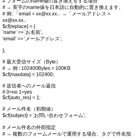
# フォームのname値の置き換えをする場合
# → 英字のname値を日本語に自動的に置き換えます。
# 例: 「email = xx@xx.xx」→「メールアドレス =
xx@xx.xx」
$cf{replace} = {
'name' => 'お名前',
'email' => 'メールアドレス',
};
# 最大受信サイズ（Byte）
# → 例 : 102400Bytes = 100KB
$cf{maxdata} = 102400;
# 送信者へのメール返信
# 0=no 1=yes
$cf{auto_res} = 1;
# メール件名（初期値）
$cf{subject} = 'お問い合わせフォーム';
# メール件名の外部指定
# → 複数のフォームメールで運用する場合、タグで件名指