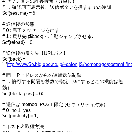
# セッションの許容時間（分単位）
# → 確認画面表示後、送信ボタンを押すまでの時間
$cf{sestime} = 5;
# 送信後の形態
# 0 : 完了メッセージを出す.
# 1 : 戻り先 ($back) へ自動ジャンプさせる.
$cf{reload} = 0;
# 送信後の戻り先【URLパス】
$cf{back} =
'../
http://www5e.biglobe.ne.jp/~saionjiS/homepage/postmail/ind
# 同一IPアドレスからの連続送信制御
# → 許可する間隔を秒数で指定（0にするとこの機能は無
効）
$cf{block_post} = 60;
# 送信は method=POST 限定 (セキュリティ対策)
# 0=no 1=yes
$cf{postonly} = 1;
# ホスト名取得方法