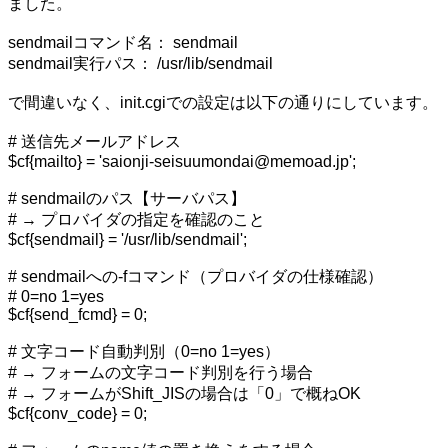
ました。
sendmailコマンド名： sendmail
sendmail実行パス： /usr/lib/sendmail
で間違いなく、init.cgiでの設定は以下の通りにしています。
# 送信先メールアドレス
$cf{mailto} = 'saionji-seisuumondai@memoad.jp';
# sendmailのパス【サーバパス】
# → プロバイダの指定を確認のこと
$cf{sendmail} = '/usr/lib/sendmail';
# sendmailへの-fコマンド（プロバイダの仕様確認）
# 0=no 1=yes
$cf{send_fcmd} = 0;
# 文字コード自動判別（0=no 1=yes）
# → フォームの文字コード判別を行う場合
# → フォームがShift_JISの場合は「0」で概ねOK
$cf{conv_code} = 0;