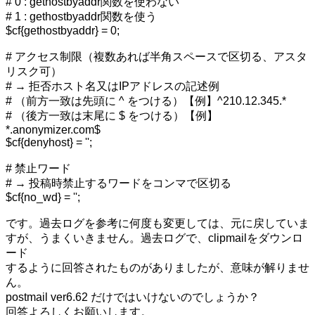
# 0 : gethostbyaddr関数を使わない
# 1 : gethostbyaddr関数を使う
$cf{gethostbyaddr} = 0;
# アクセス制限（複数あれば半角スペースで区切る、アスタ
リスク可）
# → 拒否ホスト名又はIPアドレスの記述例
# （前方一致は先頭に ^ をつける）【例】^210.12.345.*
# （後方一致は末尾に $ をつける）【例】
*.anonymizer.com$
$cf{denyhost} = '';
# 禁止ワード
# → 投稿時禁止するワードをコンマで区切る
$cf{no_wd} = '';
です。過去ログを参考に何度も変更しては、元に戻していま
すが、うまくいきません。過去ログで、clipmailをダウンロ
ード
するように回答されたものがありましたが、意味が解りませ
ん。
postmail ver6.62 だけではいけないのでしょうか？
回答よろしくお願いします。