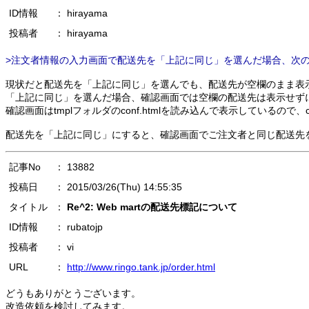
ID情報
： hirayama
投稿者
： hirayama
>注文者情報の入力画面で配送先を「上記に同じ」を選んだ場合、次
現状だと配送先を「上記に同じ」を選んでも、配送先が空欄のまま表
「上記に同じ」を選んだ場合、確認画面では空欄の配送先は表示せず
確認画面はtmplフォルダのconf.htmlを読み込んで表示しているので
配送先を「上記に同じ」にすると、確認画面でご注文者と同じ配送先
記事No
： 13882
投稿日
： 2015/03/26(Thu) 14:55:35
タイトル
：
Re^2: Web martの配送先標記について
ID情報
： rubatojp
投稿者
： vi
URL
：
http://www.ringo.tank.jp/order.html
どうもありがとうございます。
改造依頼を検討してみます。