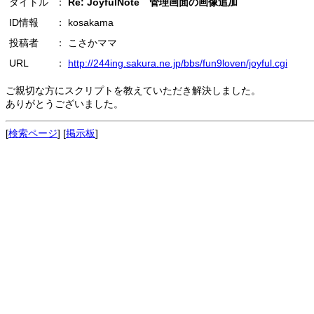
タイトル
：
Re: JoyfulNote 管理画面の画像追加
ID情報
： kosakama
投稿者
： こさかママ
URL
：
http://244ing.sakura.ne.jp/bbs/fun9loven/joyful.cgi
ご親切な方にスクリプトを教えていただき解決しました。
ありがとうございました。
[
検索ページ
] [
掲示板
]