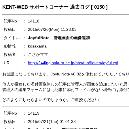
KENT-WEB サポートコーナー 過去ログ [ 0150 ]
記事No
： 14118
投稿日
： 2015/07/20(Mon) 11:28:03
タイトル
：
JoyfulNote 管理画面の画像追加
ID情報
： kosakama
投稿者
： こさかママ
URL
：
http://244ing.sakura.ne.jp/bbs/fun9loven/joyful.cgi
お世話になっております。JoyfulNote v6.02を使わせていただいてお
他人が投稿した添付画像無しの記事に管理人が画像を追加したいと思
管理人の編集フォームには元記事に添付ファイルがない場合には添付
どのようにしたらよいのでしょうか。ご教授ください。
記事No
： 14119
投稿日
： 2015/07/21(Tue) 01:01:38