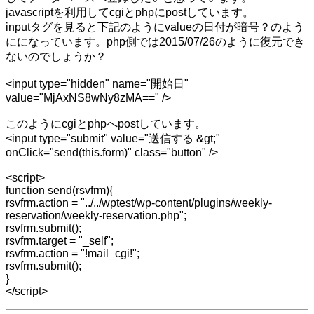
javascriptを利用してcgiとphpにpostしています。
inputタグを見ると下記のようにvalueの日付が暗号？のよう
にになっています。php側では2015/07/26のように復元でき
ないのでしょうか？
<input type="hidden" name="開始日"
value="MjAxNS8wNy8zMA==" />
このようにcgiとphpへpostしています。
<input type="submit" value="送信する &gt;"
onClick="send(this.form)" class="button" />
<script>
function send(rsvfrm){
rsvfrm.action = "../../wptest/wp-content/plugins/weekly-
reservation/weekly-reservation.php";
rsvfrm.submit();
rsvfrm.target = "_self";
rsvfrm.action = "!mail_cgi!";
rsvfrm.submit();
}
</script>