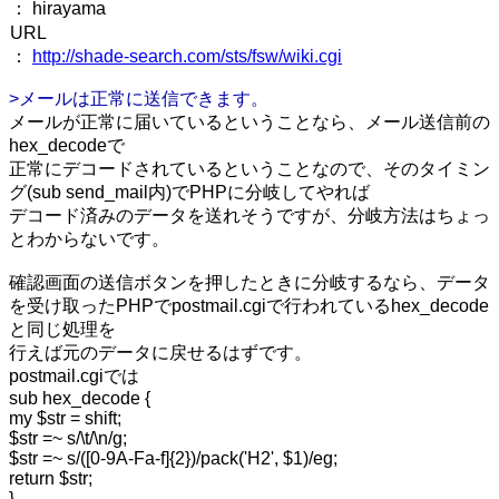
： hirayama
URL
：
http://shade-search.com/sts/fsw/wiki.cgi
>メールは正常に送信できます。
メールが正常に届いているということなら、メール送信前の
hex_decodeで
正常にデコードされているということなので、そのタイミン
グ(sub send_mail内)でPHPに分岐してやれば
デコード済みのデータを送れそうですが、分岐方法はちょっ
とわからないです。
確認画面の送信ボタンを押したときに分岐するなら、データ
を受け取ったPHPでpostmail.cgiで行われているhex_decode
と同じ処理を
行えば元のデータに戻せるはずです。
postmail.cgiでは
sub hex_decode {
my $str = shift;
$str =~ s/\t/\n/g;
$str =~ s/([0-9A-Fa-f]{2})/pack('H2', $1)/eg;
return $str;
}