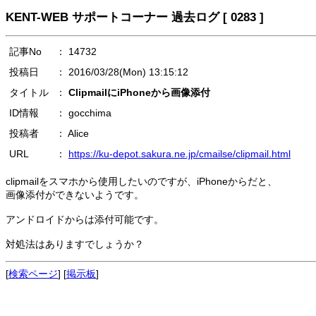
KENT-WEB サポートコーナー 過去ログ [ 0283 ]
記事No
： 14732
投稿日
： 2016/03/28(Mon) 13:15:12
タイトル
：
ClipmailにiPhoneから画像添付
ID情報
： gocchima
投稿者
： Alice
URL
：
https://ku-depot.sakura.ne.jp/cmailse/clipmail.html
clipmailをスマホから使用したいのですが、iPhoneからだと、
画像添付ができないようです。
アンドロイドからは添付可能です。
対処法はありますでしょうか？
[
検索ページ
] [
掲示板
]