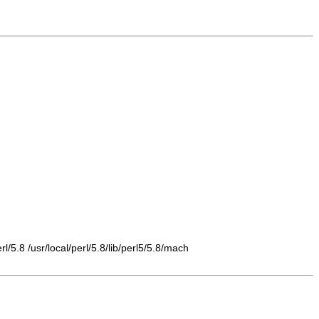
l/5.8 /usr/local/perl/5.8/lib/perl5/5.8/mach