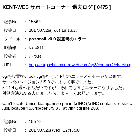
KENT-WEB サポートコーナー 過去ログ [ 0475 ]
記事No
： 15569
投稿日
： 2017/07/25(Tue) 18:13:27
タイトル
：
postmail v9.0 設置時のエラー
ID情報
： karo911
投稿者
： かつお
URL
：
http://carpsclub.sakuraweb.com/sp3/contact2/check.cgi
cgiを設置後check.cgiを行うと下記のエラーメッセージが出ます。
サーバのバージョンが5.8ですよって事ですよね。
5.14.4も選べるみたいですが、それでも同じエラーになりました。
対処方法わかる人いましたら、よろしくお願いします。
Can't locate Unicode/Japanese.pm in @INC (@INC contains: /usr/local/per
/usr/local/perl/5.8/lib/perl5/5.8 .) at ./init.cgi line 203.
記事No
： 15570
投稿日
： 2017/07/26(Wed) 12:45:00