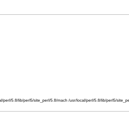
l/5.8/lib/perl5/site_perl/5.8/mach /usr/local/perl/5.8/lib/perl5/site_per