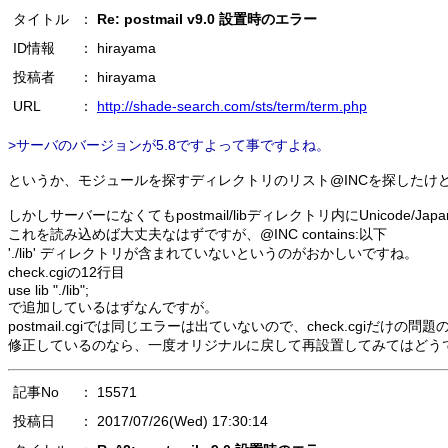
タイトル
：
Re: postmail v9.0 設置時のエラー
ID情報
： hirayama
投稿者
： hirayama
URL
：
http://shade-search.com/sts/term/term.php
>サーバのバージョンが5.8ですよって事ですよね。
というか、モジュールを探すディレクトリのリスト@INCを探したけどUni
しかしサーバーになくてもpostmail/libディレクトリ内にUnicode/Ja
これを読み込めば大丈夫なはずですが、@INC contains:以下
'./lib' ディレクトリが含まれていないというのがおかしいですね。
check.cgiの12行目
use lib "./lib";
で追加しているはずなんですが。
postmail.cgiでは同じエラーは出ていないので、check.cgiだけの
修正しているのなら、一度オリジナルに戻して再設置してみてはどう
記事No
： 15571
投稿日
： 2017/07/26(Wed) 17:30:14