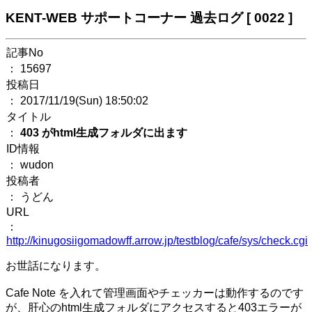
KENT-WEB サポートコーナー 過去ログ [ 0022 ]
記事No
： 15697
投稿日
： 2017/11/19(Sun) 18:50:02
タイトル
：
403 がhtml生成フォルダに出ます
ID情報
： wudon
投稿者
： うどん
URL
：
http://kinugosiigomadowff.arrow.jp/testblog/cafe/sys/check.cgi
お世話になります。
Cafe Note を入れて管理画面やチェッカーは動作するのです
が、肝心のhtml生成フォルダにアクセスすると403エラーが