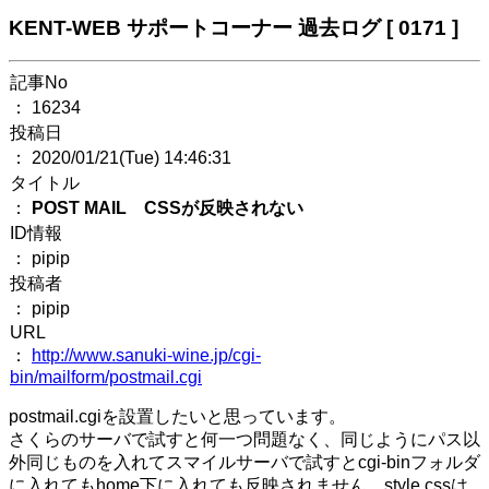
KENT-WEB サポートコーナー 過去ログ [ 0171 ]
記事No
： 16234
投稿日
： 2020/01/21(Tue) 14:46:31
タイトル
：
POST MAIL CSSが反映されない
ID情報
： pipip
投稿者
： pipip
URL
：
http://www.sanuki-wine.jp/cgi-
bin/mailform/postmail.cgi
postmail.cgiを設置したいと思っています。
さくらのサーバで試すと何一つ問題なく、同じようにパス以
外同じものを入れてスマイルサーバで試すとcgi-binフォルダ
に入れてもhome下に入れても反映されません。style.cssは