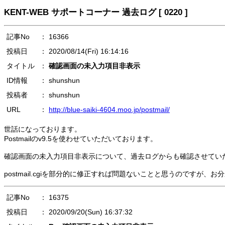
KENT-WEB サポートコーナー 過去ログ [ 0220 ]
記事No
： 16366
投稿日
： 2020/08/14(Fri) 16:14:16
タイトル
：
確認画面の未入力項目非表示
ID情報
： shunshun
投稿者
： shunshun
URL
：
http://blue-saiki-4604.moo.jp/postmail/
世話になっております。
Postmailのv9.5を使わせていただいております。
確認画面の未入力項目非表示について、過去ログからも確認させてい
postmail.cgiを部分的に修正すれば問題ないことと思うのですが
記事No
： 16375
投稿日
： 2020/09/20(Sun) 16:37:32