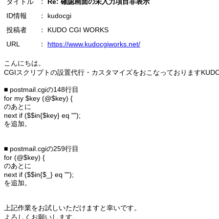
タイトル
：
Re: 確認画面の未入力項目非表示
ID情報
： kudocgi
投稿者
： KUDO CGI WORKS
URL
：
https://www.kudocgiworks.net/
こんにちは。
CGIスクリプトの設置代行・カスタマイズをおこなっておりますKUDO 
■ postmail.cgiの148行目
for my $key (@$key) {
のあとに
next if ($$in{$key} eq "");
を追加。
■ postmail.cgiの259行目
for (@$key) {
のあとに
next if ($$in{$_} eq "");
を追加。
上記作業をお試しいただけますと幸いです。
よろしくお願いします。