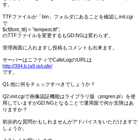
す。
TTFファイルが「bin」フォルダにあることを確認しinit.cgi
で
$cf{font_ttl} = "tempest.ttf";
のTTFファイルを変更するもGD:NGは変わらず。
管理画面に入れますし投稿もコメントも出来ます。
サーバーはニフティでCafeLogのURLは
http://394.b.la9.jp/cafe/
です。
Q1.他に何をチェックすべきでしょうか？
Q2.init.cgiで画像認証機能はライブラリ版（pngren.pl）を使
用していますがGD:NGとなることで運用面で何か支障はあ
りますか？
初歩的な質問かもしれませんがアドバイスをいただけますで
しょうか。