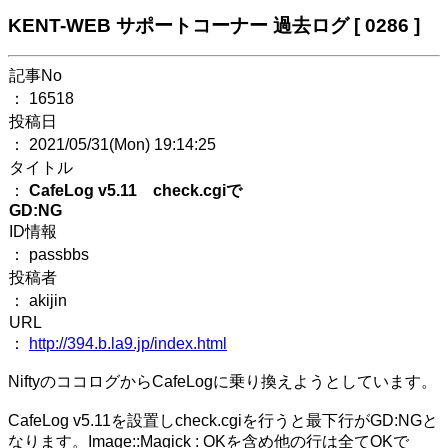
KENT-WEB サポートコーナー 過去ログ [ 0286 ]
記事No
： 16518
投稿日
： 2021/05/31(Mon) 19:14:25
タイトル
：
CafeLog v5.11 check.cgiで
GD:NG
ID情報
： passbbs
投稿者
： akijin
URL
：
http://394.b.la9.jp/index.html
NiftyのココログからCafeLogに乗り換えようとしています。
CafeLog v5.11を設置しcheck.cgiを行うと最下行がGD:NGと
なります。Image::Magick : OKを含め他の行は全てOKで