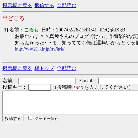
掲示板に戻る
返信する
全部読む
出どころ
[1] 名前：
ころも
日時：2007/02/26-13:01:41 ID:Qq8iXgBl
お疲れっす＾＾真琴さんのブログでけっこう衝撃的な記
知らんかった･･･ま、知ってても俺は運無いからどうせ
http://ww21.kir.jp/rrs/hrk/
掲示板に戻る
板トップ
全部読む
名前：
E-mail：
投稿キー：
（投稿時
を入力してください）
クッキー保存