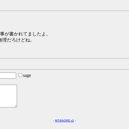
事が書かれてましたよ。
無理だろけどね。
sage
-
MT-BAORD v2
-