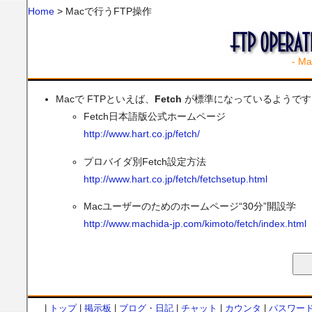
Home
> Macで行うFTP操作
- M
Macで FTPといえば、
Fetch
が標準になっているようです
Fetch日本語版公式ホームページ
http://www.hart.co.jp/fetch/
プロバイダ別Fetch設定方法
http://www.hart.co.jp/fetch/fetchsetup.html
Macユーザーのためのホームページ“30分”開設学
http://www.machida-jp.com/kimoto/fetch/index.html
|
トップ
|
掲示板
|
ブログ・日記
|
チャット
|
カウンタ
|
パスワー