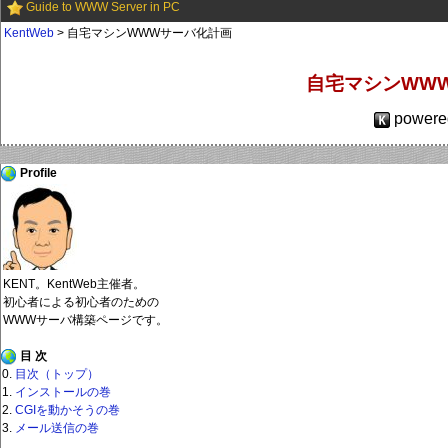
Guide to WWW Server in PC
KentWeb
> 自宅マシンWWWサーバ化計画
自宅マシンWW
powere
Profile
KENT。KentWeb主催者。
初心者による初心者のための
WWWサーバ構築ページです。
目 次
目次（トップ）
インストールの巻
CGIを動かそうの巻
メール送信の巻